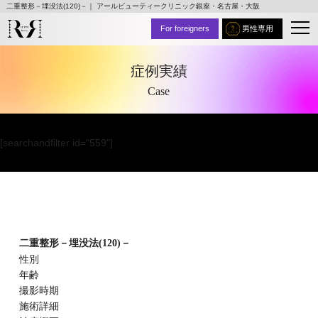
二重整形－埋没法(120)－｜ アールビューティークリニック銀座・名古屋・大阪
For foreigners
男性専用
症例実績
Case
[searchandfilter id="559"]
二重整形－埋没法(120)－
性別
年齢
撮影時期
施術詳細