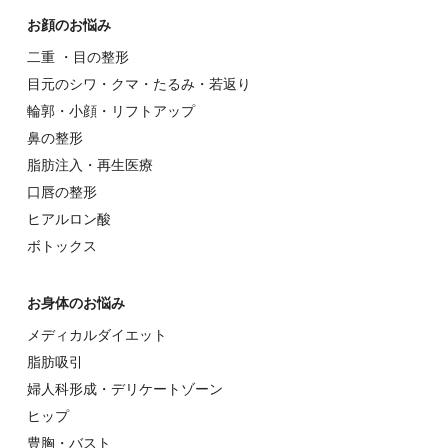
お顔のお悩み
⼆重 ・⽬の整形
⽬元のシワ・クマ・たるみ・若返り
輪郭・⼩顔・リフトアップ
⿐の整形
脂肪注入・再生医療
⼝唇の整形
ヒアルロン酸
ボトックス
お⾝体のお悩み
メディカルダイエット
脂肪吸引
婦⼈科形成・デリケートゾーン
ヒップ
豊胸・バスト