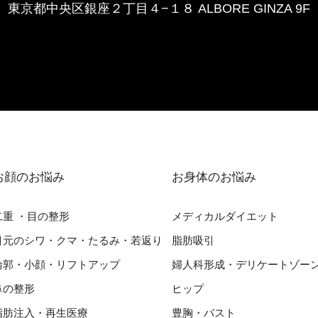
東京都中央区銀座２丁⽬４−１８ ALBORE GINZA 9F
お顔のお悩み
お⾝体のお悩み
⼆重 ・⽬の整形
メディカルダイエット
⽬元のシワ・クマ・たるみ・若返り
脂肪吸引
輪郭・⼩顔・リフトアップ
婦⼈科形成・デリケートゾー
⿐の整形
ヒップ
脂肪注入・再生医療
豊胸・バスト