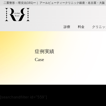
二重整形－埋没法(191)ー｜ アールビューティークリニック銀座・名古屋・大阪
診療
料⾦
クリニッ
症例実績
Case
[searchandfilter id="559"]