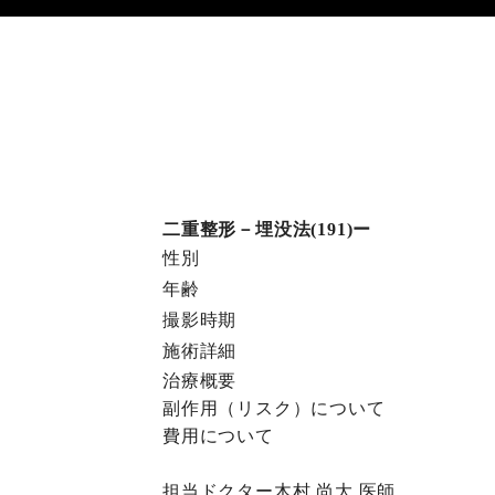
二重整形－埋没法(191)ー
性別
年齢
撮影時期
施術詳細
治療概要
副作⽤（リスク）について
費⽤について
担当ドクター
木村 尚大
医師