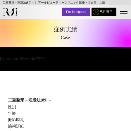
二重整形－埋没法(89)－｜ アールビューティークリニック銀座・名古屋・大阪
For foreigners
男性専用
症例実績
Case
[searchandfilter id="559"]
二重整形－埋没法(89)－
性別
年齢
撮影時期
施術詳細