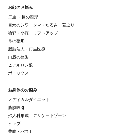
お顔のお悩み
⼆重 ・⽬の整形
⽬元のシワ・クマ・たるみ・若返り
輪郭・⼩顔・リフトアップ
⿐の整形
脂肪注入・再生医療
⼝唇の整形
ヒアルロン酸
ボトックス
お⾝体のお悩み
メディカルダイエット
脂肪吸引
婦⼈科形成・デリケートゾーン
ヒップ
豊胸・バスト