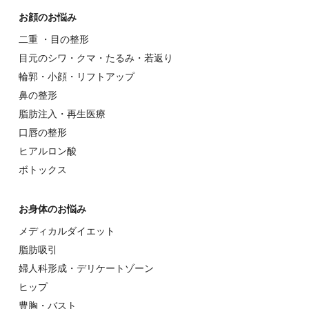
お顔のお悩み
⼆重 ・⽬の整形
⽬元のシワ・クマ・たるみ・若返り
輪郭・⼩顔・リフトアップ
⿐の整形
脂肪注入・再生医療
⼝唇の整形
ヒアルロン酸
ボトックス
お⾝体のお悩み
メディカルダイエット
脂肪吸引
婦⼈科形成・デリケートゾーン
ヒップ
豊胸・バスト