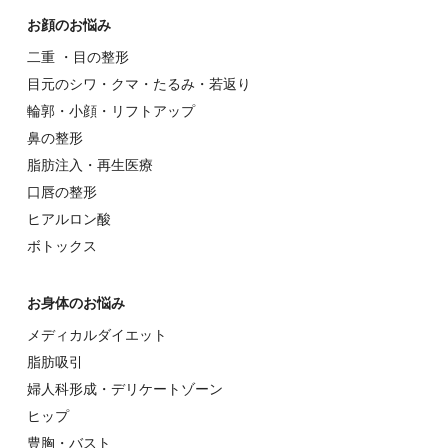
お顔のお悩み
⼆重 ・⽬の整形
⽬元のシワ・クマ・たるみ・若返り
輪郭・⼩顔・リフトアップ
⿐の整形
脂肪注入・再生医療
⼝唇の整形
ヒアルロン酸
ボトックス
お⾝体のお悩み
メディカルダイエット
脂肪吸引
婦⼈科形成・デリケートゾーン
ヒップ
豊胸・バスト