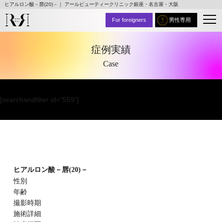
ヒアルロン酸－唇(20)－｜ アールビューティークリニック銀座・名古屋・大阪
For foreigners
男性専用
症例実績
Case
[searchandfilter id="559"]
ヒアルロン酸－唇(20)－
性別
年齢
撮影時期
施術詳細