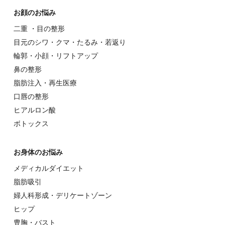
お顔のお悩み
⼆重 ・⽬の整形
⽬元のシワ・クマ・たるみ・若返り
輪郭・⼩顔・リフトアップ
⿐の整形
脂肪注入・再生医療
⼝唇の整形
ヒアルロン酸
ボトックス
お⾝体のお悩み
メディカルダイエット
脂肪吸引
婦⼈科形成・デリケートゾーン
ヒップ
豊胸・バスト