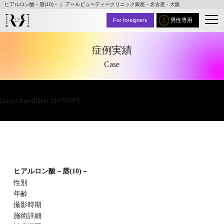
ヒアルロン酸－唇(10)－｜ アールビューティークリニック銀座・名古屋・大阪
For foreigners
男性専用
症例実績
Case
[searchandfilter id="559"]
ヒアルロン酸－唇(10)－
性別
年齢
撮影時期
施術詳細